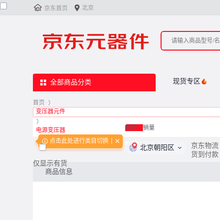


北京
京东首页
现货专区
全部商品分类
首页
>
变压器元件
>
综合
销量
电源变压器
点击此处进行类目切换
<
0
/
0
>
京东物流
北京朝阳区
货到付款
仅显示有货
商品信息