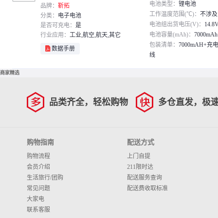
电池 7000mAH+充电器+布套+
电池类型：
锂电池
品牌：
靳拓
2米线
工作温度范围(℃)：
不涉及
分类：
电子电池
电池组出货电压(V)：
14.8
是否可充电：
是
电池容量(mAh)：
7000mAh
行业应用：
工业,航空,航天,其它
包装清单：
7000mAH+充
数据手册
线
商家精选
品类齐全，轻松购物
多仓直发，极
购物指南
配送方式
购物流程
上门自提
会员介绍
211限时达
生活旅行/团购
配送服务查询
常见问题
配送费收取标准
大家电
联系客服