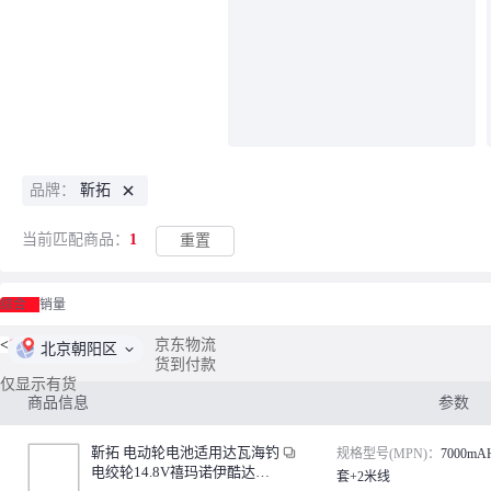
品牌：
靳拓
当前匹配商品：
1
重置
综合
销量
<
1
/
1
>
京东物流
北京朝阳区
货到付款
仅显示有货
商品信息
参数
靳拓 电动轮电池适用达瓦海钓
规格型号(MPN)：
7000m
电绞轮14.8V禧玛诺伊酷达锂
套+2米线