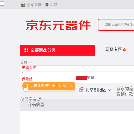


北京
京东首页
现货专区
全部商品分类
首页
>
电路保护
>
综合
销量
保险丝
点击此处进行类目切换
<
0
/
0
>
京东物流
北京朝阳区
货到付款
仅显示有货
商品信息