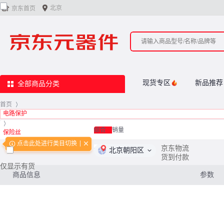


北京
京东首页
现货专区
新品推荐
全部商品分类
首页
>
电路保护
>
综合
销量
保险丝
点击此处进行类目切换
<
0
/
0
>
京东物流
北京朝阳区
货到付款
仅显示有货
商品信息
参数