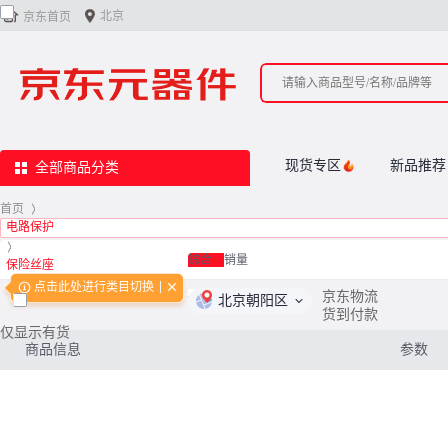


北京
京东首页
现货专区
新品推荐
全部商品分类
首页
>
电路保护
>
综合
销量
保险丝座
点击此处进行类目切换
<
0
/
0
>
京东物流
北京朝阳区
货到付款
仅显示有货
商品信息
参数