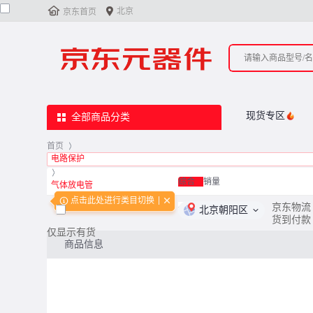


北京
京东首页
现货专区
全部商品分类
首页
>
电路保护
>
综合
销量
气体放电管
点击此处进行类目切换
<
0
/
0
>
京东物流
北京朝阳区
货到付款
仅显示有货
商品信息