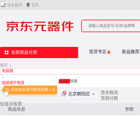


北京
京东首页
现货专区
新品推荐
全部商品分类
首页
>
电容器
>
综合
销量
直插瓷片电容
点击此处进行类目切换
<
0
/
0
>
京东物流
北京朝阳区
货到付款
仅显示有货
商品信息
参数