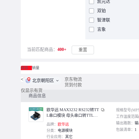
凯元达
双铂
智津联
言象
东欢
威亿优
当前匹配商品：
400+
重置
朗嘉拓
惠世达
综合
销量
鑫士能
<
1
/
9
>
京东物流
北京朝阳区
货到付款
成凯杰
仅显示有货
冠兆
商品信息
速阔
欧华远 MAX3232 RS232转TT
规格型号(MP
刚沃
L串口模块 母头串口转TTL转
工作温度范围(
换器
欧图卡
输出路数：
输
品牌：
欧华远
包装清单：
1
分类：
电源模块
muRata
行业应用：
其它