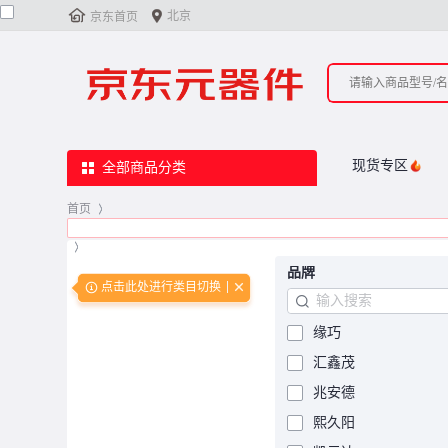


北京
京东首页
现货专区
全部商品分类
首页
>
>
品牌
点击此处进行类目切换
缘巧
汇鑫茂
兆安德
熙久阳