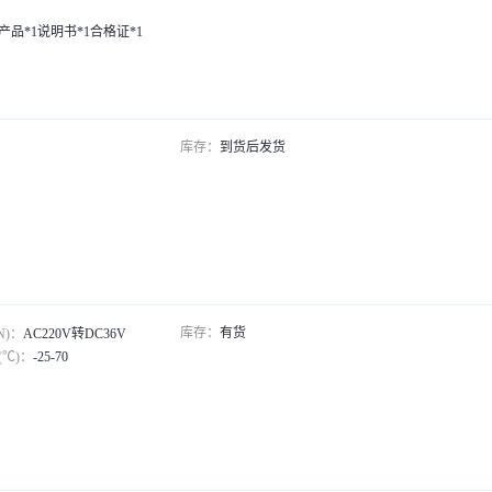
LUTIONS
产品*1说明书*1合格证*1
库存：
到货后发货
库存：
有货
N)：
AC220V转DC36V
℃)：
-25-70