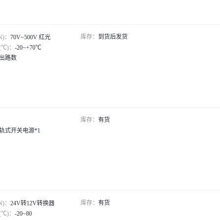
远程开/关，OCP，OVP，SCP，UVLO
21.6V~26.4V
UVLO
20V~53V
OCP，OVP，SCP
18V~76V
库存：
到货后发货
N)：
70V~500V 红光
可调输出，远程开关
36V~75V
℃)：
-20~+70℃
出路数
OCP，OTP，SCP，UVLO
4.5V~14.5V
其他
其他
AC/DC 12-24V
38V~75V
库存：
有货
轨式开关电源*1
库存：
有货
N)：
24V转12V转换器
℃)：
-20~80