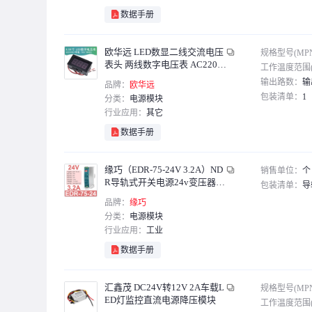
欧华远
数据手册
简筠
共研
欧华远 LED数显二线交流电压
规格型号(MP
表头 两线数字电压表 AC220V
贞芯研
工作温度范围(
市电 70V~500V 红光
输出路数：
输
品牌：
欧华远
雕将
包装清单：
1
分类：
电源模块
宏达硕
行业应用：
其它
普霖乐
数据手册
Delta
缘巧（EDR-75-24V 3.2A）ND
销售单位：
个
MORNSUN
R导轨式开关电源24v变压器22
包装清单：
导
CONOYAR
0转12V5A直流DR-15/30/60/12
品牌：
缘巧
0定制
CUI INC
分类：
电源模块
行业应用：
工业
LINEAR
数据手册
博友达
MPS
汇鑫茂 DC24V转12V 2A车载L
规格型号(MP
丢石头
ED灯监控直流电源降压模块
工作温度范围(