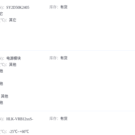
库存：
有货
N)：
SY2D50K2405
它
℃)：
其它
库存：
有货
N)：
电源模块
℃)：
其他
他
他
：
其他
他
产品*1说明书*1合格证*1
库存：
有货
N)：
HLK-VRB12xxS-
℃)：
-25℃~+60℃