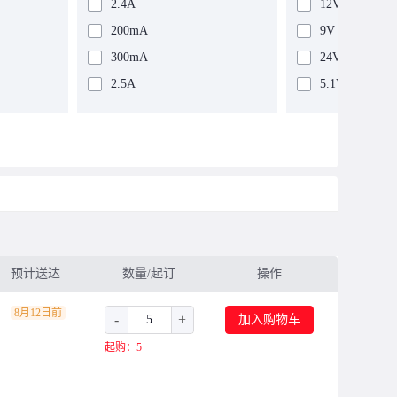
2.4A
12V
200mA
9V
300mA
24V
2.5A
5.1V
25A
1.8V
1A
0.8V~5V
15A
0.7V~3.6V
12.5A
1.2V~5.5V
100mA
1V~6V
500mA
0.8V~3.6V
400mA
11.85V~22V
预计送达
数量/起订
操作
1.25A
5V~30V
8月12日前
-
+
加入购物车
84mA
0.69V~3.6V
起购：5
20A
其他
600mA
1.075V~1.85V