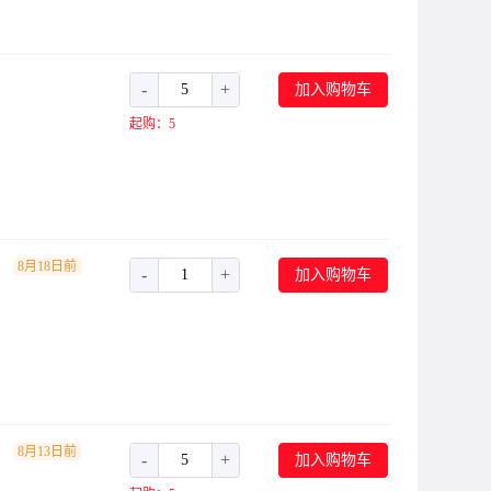
2A
303mA
83mA
-
+
加入购物车
6A
起购：5
1.2A
666mA
3.7A
67mA
8月18日前
420mA
-
+
加入购物车
210mA
7A
42mA
416mA
8.4A
8月13日前
-
+
加入购物车
350mA