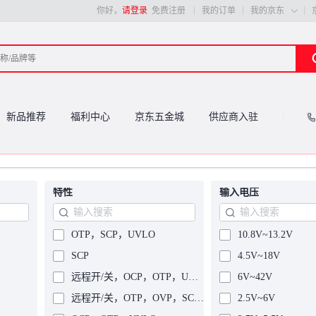
你好，
请登录
免费注册
我的订单
我的京东

新品推荐
福利中心
京东五金城
供应商入驻
特性
输入电压
OTP，SCP，UVLO
10.8V~13.2V
SCP
4.5V~18V
远程开/关，OCP，OTP，UVLO
6V~42V
远程开/关，OTP，OVP，SCP，UVLO
2.5V~6V