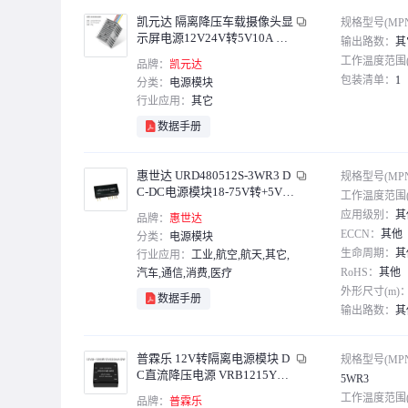
凯元达 隔离降压车载摄像头显
规格型号(MP
示屏电源12V24V转5V10A 隔
输出路数：
其
离大铝Y2
工作温度范围(
品牌：
凯元达
包装清单：
1
分类：
电源模块
行业应用：
其它
数据手册
惠世达 URD480512S-3WR3 D
规格型号(MP
C-DC电源模块18-75V转+5V0.
工作温度范围(
3A +12V125mA
应用级别：
其
品牌：
惠世达
ECCN：
其他
分类：
电源模块
生命周期：
其
行业应用：
工业,航空,航天,其它,
RoHS：
其他
汽车,通信,消费,医疗
外形尺寸(m)
数据手册
输出路数：
其
包装清单：
主
普霖乐 12V转隔离电源模块 D
规格型号(MP
C直流降压电源 VRB1215YMD
5WR3
-5WR3（3件）
工作温度范围(
品牌：
普霖乐