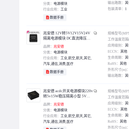
输出路数：
其
分类：
电源模块
包装清单：
1
行业应用：
工业
数据手册
兆安德 12V转5V12V15V24V
规格型号(MP
隔离电源模块 DC直流降压电
工作温度范围(
源 VRB1205YMD-5WR3
应用级别：
其
品牌：
兆安德
ECCN：
其他
分类：
电源模块
生命周期：
其
行业应用：
工业,航空,航天,其它,
RoHS：
其他
汽车,通信,消费,医疗
外形尺寸(m)
数据手册
输出路数：
其
包装清单：
主
兆安德 acdc开关电源模块220v
规格型号(MP
转5v15W稳压隔离小型 5V（A
工作温度范围(
P05N15-Zero）
应用级别：
其
品牌：
兆安德
ECCN：
其他
分类：
电源模块
生命周期：
其
行业应用：
工业,航空,航天,其它,
RoHS：
其他
汽车,通信,消费,医疗
外形尺寸(m)