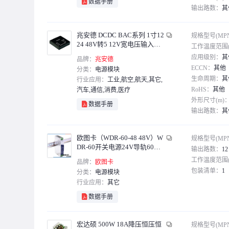
数据手册
输出路数：
其
包装清单：
主
兆安德 DCDC BAC系列 1寸12
规格型号(MP
24 48V转5 12V宽电压输入降
工作温度范围(
压隔离电源模块 BAC10-24S05
应用级别：
其
品牌：
兆安德
24V转5V 10W单路
ECCN：
其他
分类：
电源模块
生命周期：
其
行业应用：
工业,航空,航天,其它,
RoHS：
其他
汽车,通信,消费,医疗
外形尺寸(m)
数据手册
输出路数：
其
包装清单：
主
欧图卡（WDR-60-48 48V）W
规格型号(MP
DR-60开关电源24V导轨60W
输出路数：
12
模块380V/220V转单位：1
工作温度范围(
品牌：
欧图卡
包装清单：
1
分类：
电源模块
行业应用：
其它
数据手册
宏达硕 500W 18A降压恒压恒
规格型号(MP