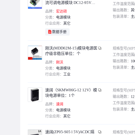
流可调电源模块 DC12-95V转
工作温度范围(
1.5-90V大功率
输出路数：
其
品牌：
宏达硕
包装清单：
主
分类：
电源模块
行业应用：
其它
数据手册
刚沃(MDD02M-15)模块电源医
规格型号(MP
疗级非稳压单位：个
工作温度范围(
输出路数：
10
品牌：
刚沃
包装清单：
主
分类：
电源模块
行业应用：
工业
速阔（SKMW06G-12 12V）模
规格型号(MP
块电源单位：1个
输出路数：
12
工作温度范围(
品牌：
速阔
包装清单：
主
分类：
电源模块
行业应用：
其它
速阔(ZP05-S05 l 5V)ACDC隔
规格型号(MP