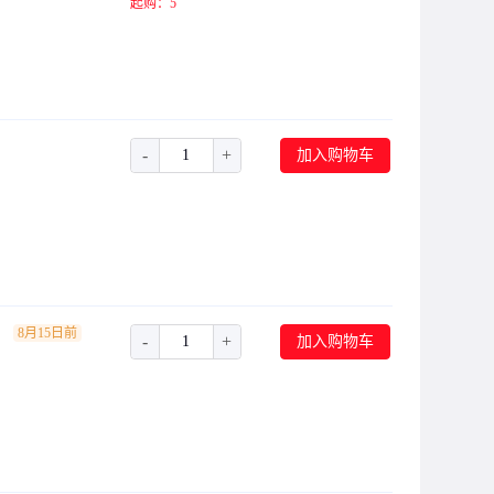
起购：5
6.7A
1.67A
1.3A
4.2A
15.7A
-
+
加入购物车
165mA
4.9A
21.43A
8.34A
其他
8月15日前
MAX 1.2A
-
+
加入购物车