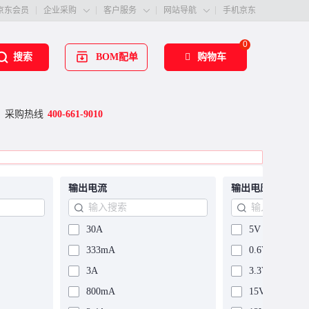
京东会员
企业采购
客户服务
网站导航
手机京东



0
BOM配单
购物车
搜索
采购热线
400-661-9010
输出电流
输出电压
30A
5V
333mA
0.6V~5V
3A
3.3V
800mA
15V