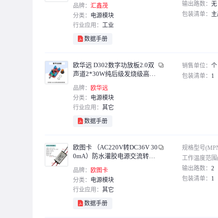
MURATA PS MURATA POWER SO
输出路数：
无
品牌：
汇鑫茂
包装清单：
主
分类：
电源模块
鑫凯辰
行业应用：
工业
数据手册
欧华远 D302数字功放板2.0双
销售单位：
个
声道2*30W纯后级发烧级高保
包装清单：
1
真带外壳DC12V不带外壳
品牌：
欧华远
分类：
电源模块
行业应用：
其它
数据手册
欧图卡 （AC220V转DC36V 30
规格型号(MP
0mA）防水灌胶电源交流转直
工作温度范围(
流微型开关电源模块单位：1
输出路数：
2
品牌：
欧图卡
个
包装清单：
1
分类：
电源模块
行业应用：
其它
数据手册