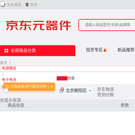


北京
京东首页
现货专区
新品推荐
全部商品分类
首页
>
电源模组
>
综合
销量
电子电池
点击此处进行类目切换
<
0
/
0
>
京东物流
北京朝阳区
货到付款
仅显示有货
商品信息
参数