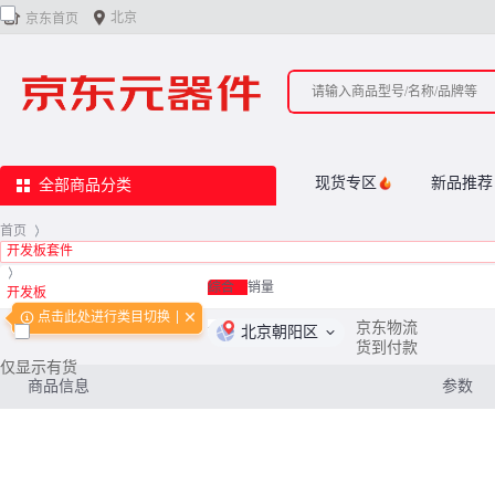


北京
京东首页
现货专区
新品推荐
全部商品分类
首页
>
开发板套件
>
综合
销量
开发板
点击此处进行类目切换
<
0
/
0
>
京东物流
北京朝阳区
货到付款
仅显示有货
商品信息
参数