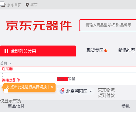


北京
京东首页
现货专区
新品推荐
全部商品分类
首页
>
连接器
>
综合
销量
连接器配件
点击此处进行类目切换
<
0
/
0
>
京东物流
北京朝阳区
货到付款
仅显示有货
商品信息
参数