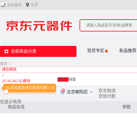


北京
京东首页
现货专区
新品推荐
全部商品分类
首页
>
通信模组
>
综合
销量
2G/3G/4G/5G模块
点击此处进行类目切换
<
0
/
0
>
京东物流
北京朝阳区
货到付款
仅显示有货
商品信息
参数