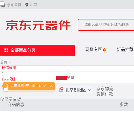


北京
京东首页
现货专区
新品推荐
全部商品分类
首页
>
通信模组
>
综合
销量
Lora模组
点击此处进行类目切换
<
0
/
0
>
京东物流
北京朝阳区
货到付款
仅显示有货
商品信息
参数