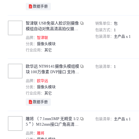
数据手册
智津联 USB免驱人脸识别摄像
销售单位：
包
模组自动对焦高清高拍仪摄像
包装方式：
1
头模块 800万带麦【金属外
包装清单：
主产品 x 1
品牌：
智津联
壳】
分类：
摄像头模块
行业应用：
其它
欧华远 NT99141摄像头模组模
包装清单：
1
块 100万像素 DVP接口 支持JE
PG格式 720P68度镜头 无畸变
品牌：
欧华远
NT99141摄像头模组模
分类：
摄像头模块
行业应用：
其它
数据手册
雕将 （ 7.1mm5MP 无畸变 1/2.
包装清单：
主产品 x 1
5＂）M12mm接口广角高清红
外鱼眼监控摄像头无畸变不变
品牌：
雕将
形工业小镜头