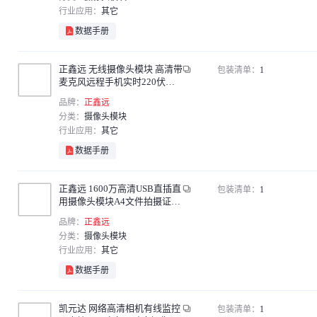
贞芯研
行业应用：
其它
简筠
数据手册
智津联
冠兆
正鑫远 无线摄像头模块 高清带
包装清单：
1
麦克风远程手机实时220伏摄
雕将
像头WIFI板（1个）
品牌：
正鑫远
言象
分类：
摄像头模块
行业应用：
其它
数据手册
正鑫远 1600万高清USB直插直
包装清单：
1
用摄像头模块A4文件拍摄证件
拍照笔记本模组 6MM无畸变
品牌：
正鑫远
镜头 6028（1个）
分类：
摄像头模块
行业应用：
其它
数据手册
凯元达 网络高清相机有线监控
包装清单：
1