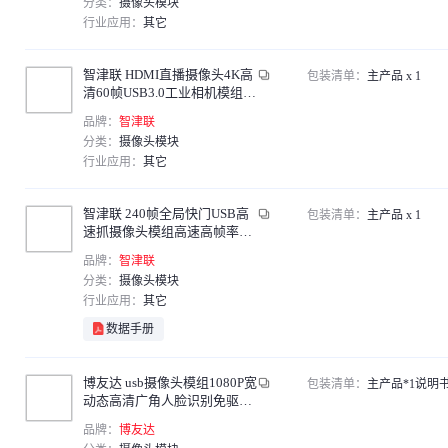
分类：
摄像头模块
行业应用：
其它
智津联 HDMI直播摄像头4K高
包装清单：
主产品 x 1
清60帧USB3.0工业相机模组H
264/YUYV输出免驱3.6-10MM
品牌：
智津联
焦距 4倍变焦镜头
分类：
摄像头模块
行业应用：
其它
智津联 240帧全局快门USB高
包装清单：
主产品 x 1
速抓摄像头模组高速高帧率模
块工业摄像头黑白
品牌：
智津联
分类：
摄像头模块
行业应用：
其它
数据手册
博友达 usb摄像头模组1080P宽
包装清单：
主产品*1说明书
动态高清广角人脸识别免驱动
宽动态60帧3.5mm92°无畸变
品牌：
博友达