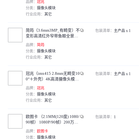
品牌：
冠兆
脑单位：个
分类：
摄像头模块
行业应用：
其它
简筠（3.6mm3MP_有畸变）不
包装清单：
主产品 x 1
变形高清红外窄带鱼眼全景广
角微距工业小镜头单位：个
品牌：
简筠
分类：
摄像头模块
行业应用：
其它
冠兆（imx415 2.8mm无畸变10
包装清单：
主产品 x 1
0°＋外壳）4K高清摄像头模块
工业级广角免驱摄像头模组人
品牌：
冠兆
脸识别模块单位：个
分类：
摄像头模块
行业应用：
其它
欧图卡 （2.1MM(120度) 1080/
包装清单：
1
90帧） 1080P/90帧）200万高
清全局USB摄像头模组无人机
品牌：
欧图卡
抓拍无拖影免驱
分类：
摄像头模块