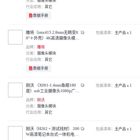
分类：
摄像头模块
行业应用：
其它
数据手册
雕将（imx415 2.8mm无畸变8
包装清单：
主产品 x 1
0°＋外壳）4K高清摄像头模块
工业级广角免驱摄像头模组人
品牌：
雕将
脸识别单位
分类：
摄像头模块
行业应用：
其它
数据手册
刚沃 （X001-1.4mm鱼眼180
包装清单：
主产品 x 1
度）usb工业摄像头1080p广角
鱼眼星光级低照度电脑免驱动
品牌：
刚沃
人脸识
分类：
摄像头模块
行业应用：
其它
刚沃（H262 + 测试线材） 200
包装清单：
主产品 x 1
W高清笔记本台式一体机电脑
摄像头模组USB免驱动双麦克