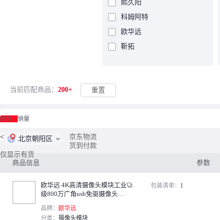
熙久阳
科姆阿特
欧华远
靳拓
东欢
双铂
当前匹配商品：
200+
重置
博友达
朗嘉拓
综合
销量
成凯杰
米向
<
1
/
4
>
京东物流
北京朝阳区
货到付款
速阔
仅显示有货
商品信息
参数
刚沃
欧图卡
欧华远 4K高清摄像头模块工业
包装清单：
1
级800万广角usb免驱摄像头模
宏达硕
组人脸识别模块imx415 2.8mm
品牌：
欧华远
凯元达
无畸变110°＋外壳
分类：
摄像头模块