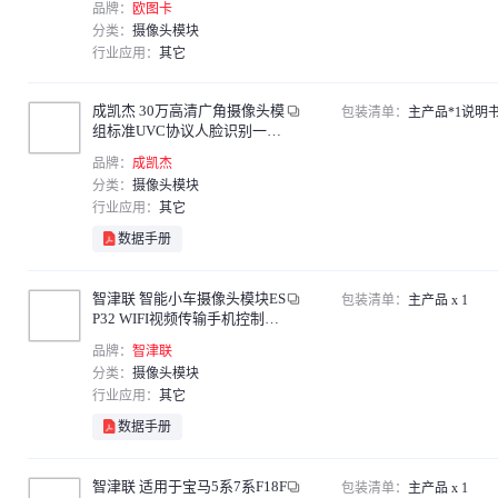
品牌：
欧图卡
业小镜头
分类：
摄像头模块
行业应用：
其它
成凯杰 30万高清广角摄像头模
包装清单：
主产品*1说明书
组标准UVC协议人脸识别一体
机模块USB免驱
品牌：
成凯杰
分类：
摄像头模块
行业应用：
其它
数据手册
智津联 智能小车摄像头模块ES
包装清单：
主产品 x 1
P32 WIFI视频传输手机控制串
口输出视频外置天线摄像头
品牌：
智津联
（波特率115200）
分类：
摄像头模块
行业应用：
其它
数据手册
智津联 适用于宝马5系7系F18F
包装清单：
主产品 x 1