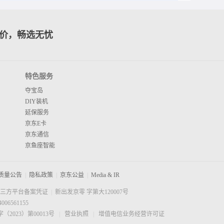
价，畅选无忧
特色服务
夺宝岛
DIY装机
延保服务
京东E卡
京东通信
京鱼座智能
质量公告
|
隐私政策
|
京东公益
|
Media & IR
三方平台备案凭证
|
新出发京零 字第大120007号
6561155
023）第00013号
|
营业执照
|
增值电信业务经营许可证