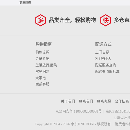
商家精选
品类齐全，轻松购物
多仓直
购物指南
配送方式
购物流程
上门自提
会员介绍
211限时达
生活旅行/团购
配送服务查询
常见问题
配送费收取标准
大家电
联系客服
关于我们
|
联系我们
|
联系客服
|
合作招商
京公网安备 11000002000088号
|
京ICP备110417
互联网出版
Copyright © 2004 -
2026
京东JINGDONG 版权所有
|
消费者维权热