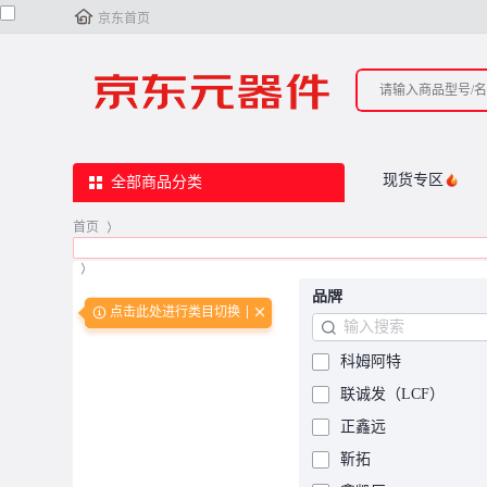

京东首页
现货专区
全部商品分类
首页
>
>
品牌
点击此处进行类目切换
科姆阿特
联诚发（LCF）
正鑫远
靳拓