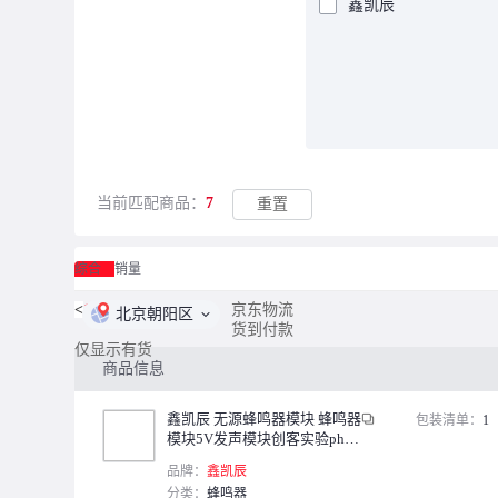
鑫凯辰
当前匹配商品：
7
重置
综合
销量
<
1
/
1
>
京东物流
北京朝阳区
货到付款
仅显示有货
商品信息
鑫凯辰 无源蜂鸣器模块 蜂鸣器
包装清单：
1
模块5V发声模块创客实验ph2.
0接口兼容乐高ph2.0无源蜂鸣
品牌：
鑫凯辰
器模块（2个）
分类：
蜂鸣器