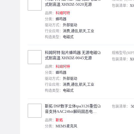
式耐高温 XHXDZ-5020无源
包装清单：
X
品牌：
科姆阿特
分类：
蜂鸣器
驱动方式：
外部驱动
行业应用：
消费,通信,航天,工业
构造类型：
电磁式
科姆阿特 贴片蜂鸣器 无源电磁
规格型号(MP
式耐高温 XHXDZ-9045无源
包装清单：
X
品牌：
科姆阿特
分类：
蜂鸣器
驱动方式：
外部驱动
行业应用：
消费,通信,航天,工业
构造类型：
电磁式
靳拓 DSP数字立体tpa3126重低
包装清单：
5
音支持AAC24bit解码固态电容
蓝牙功放板 50w旋钮触摸套装
品牌：
靳拓
分类：
MEMS麦克风