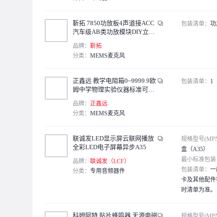
靳拓 7850功放板4声道接ACC
包装清单：
功
汽车级AB类功放模块DIY立体
声4*80W车载音响 功放板
品牌：
靳拓
分类：
MEMS麦克风
正鑫远 教学电阻箱0~9999.9欧
包装清单：
1
姆中学物理实验仪器标准可调
负载简式
品牌：
正鑫远
分类：
MEMS麦克风
联诚发LED显示屏云联网播放
规格型号(MP
全彩LED电子屏幕异步A35
盒（A35）
最小标准包装
品牌：
联诚发（LCF）
包装清单：
一
分类：
专用音频器件
卡及其他配件
时清单为准。
科姆阿特 贴片蜂鸣器 无源电磁
规格型号(MP