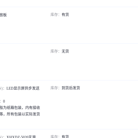
库存：
有货
放板
库存：
无货
库存：
到货后发货
N)：
LED显示屏异步发送
：
0
般为纸箱包装，内有接收
等，所有包装以实际发货
库存：
有货
N)：
XHXDZ-5020无源