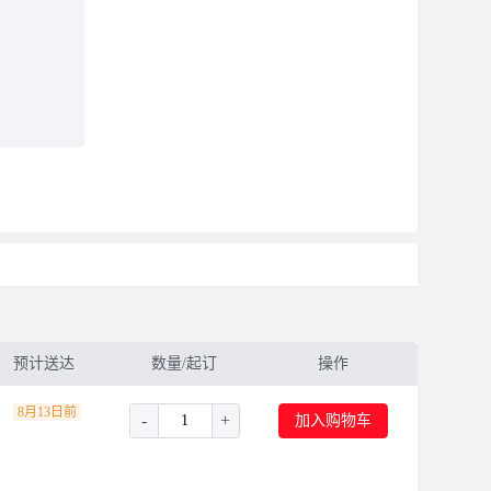
预计送达
数量/起订
操作
8月13日前
-
+
加入购物车