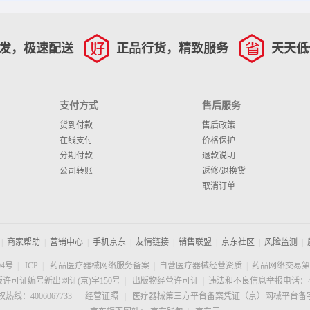
发，极速配送
正品行货，精致服务
天天低
支付方式
售后服务
货到付款
售后政策
在线支付
价格保护
分期付款
退款说明
公司转账
返修/退换货
取消订单
|
商家帮助
|
营销中心
|
手机京东
|
友情链接
|
销售联盟
|
京东社区
|
风险监测
|
04号
|
ICP
|
药品医疗器械网络服务备案
|
自营医疗器械经营资质
|
药品网络交易第
许可证编号新出网证(京)字150号
|
出版物经营许可证
|
违法和不良信息举报电话：400
线：4006067733
经营证照
|
医疗器械第三方平台备案凭证（京）网械平台备字（2