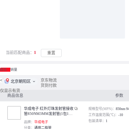
当前匹配商品：
1
重置
综合
销量
<
1
/
1
>
京东物流
北京朝阳区
货到付款
仅显示有货
商品信息
参数
华成电子 红外灯珠发射管接收
规格型号(MPN)：
850nm 9
管850NM3MM发射管(1包100
工作温度范围(℃)：
-10
0个)
包装清单：
1
品牌：
华成电子
分类：
通用二极管