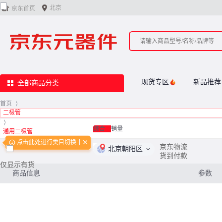


北京
京东首页
现货专区
新品推荐
全部商品分类
首页
>
二极管
>
综合
销量
通用二极管
点击此处进行类目切换
<
0
/
0
>
京东物流
北京朝阳区
货到付款
仅显示有货
商品信息
参数