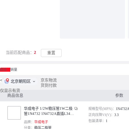
当前匹配商品：
2
重置
综合
销量
<
1
/
1
>
京东物流
北京朝阳区
货到付款
仅显示有货
商品信息
参数
华成电子 1/2W稳压管1W二极
规格型号(MPN)：
1N4732
管1N4732 1N4732A直插L34贴
正向压降Vf(V)：
3.3
片ZMM 4V7 1W贴片 4.7V（40
包装清单：
1
品牌：
华成电子
0只）
分类：
稳压二极管