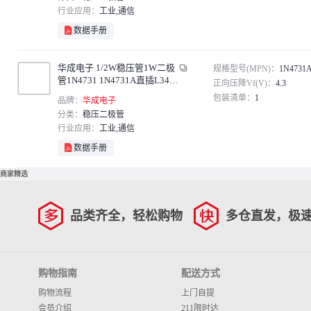
行业应用：
工业,通信
数据手册
华成电子 1/2W稳压管1W二极
规格型号(MPN)：
1N4731
管1N4731 1N4731A直插L34贴
正向压降Vf(V)：
4.3
片ZMM 4V3 0.5W直插 4.3V
包装清单：
1
品牌：
华成电子
（1000只）
分类：
稳压二极管
行业应用：
工业,通信
数据手册
商家精选
品类齐全，轻松购物
多仓直发，极
购物指南
配送方式
购物流程
上门自提
会员介绍
211限时达