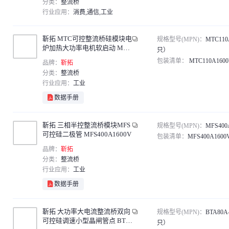
分类：
整流桥
行业应用：
消费,通信,工业
靳拓 MTC可控整流桥硅模块电
规格型号(MPN)：
MTC110
炉加热大功率电机软启动 MTC
只）
110A1600V（3只）
包装清单：
MTC110A16
品牌：
靳拓
分类：
整流桥
行业应用：
工业
数据手册
靳拓 三相半控整流桥模块MFS
规格型号(MPN)：
MFS400
可控硅二极管 MFS400A1600V
包装清单：
MFS400A1600
品牌：
靳拓
分类：
整流桥
行业应用：
工业
数据手册
靳拓 大功率大电流整流桥双向
规格型号(MPN)：
BTA80A
可控硅调速小型晶闸管点 BTA
只）