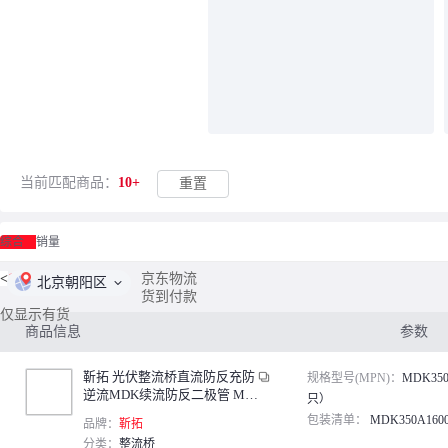
当前匹配商品：
10+
重置
综合
销量
<
1
/
1
>
京东物流
北京朝阳区
货到付款
仅显示有货
商品信息
参数
靳拓 光伏整流桥直流防反充防
规格型号(MPN)：
MDK350
逆流MDK续流防反二极管 MD
只）
K350A1600V（1只）
包装清单：
MDK350A16
品牌：
靳拓
分类：
整流桥