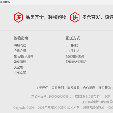
商家精选
品类齐全，轻松购物
多仓直发，极
购物指南
配送方式
购物流程
上门自提
会员介绍
211限时达
生活旅行/团购
配送服务查询
常见问题
配送费收取标准
大家电
联系客服
关于我们
|
联系我们
|
联系客服
|
合作招商
|
商家帮助
|
京公网安备 11000002000088号
|
京ICP备11041704号
|
ICP
|
互联网出版许可证编号新
Copyright © 2004 -
2026
京东JINGDONG 版权所有
|
消费者维权热线：40060